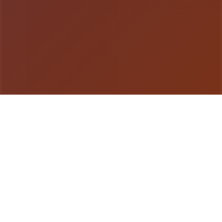
游戏详情
galGame介绍
Forestia-小镇的牧场生活是一款耕种农田、照顾动