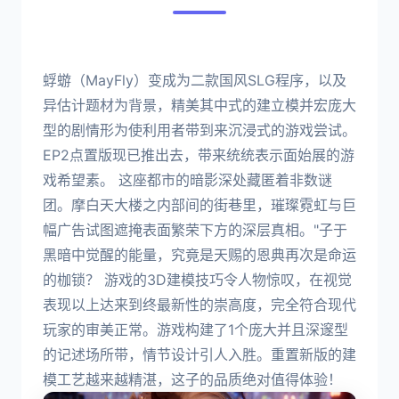
蜉蝣（MayFly）变成为二款国风SLG程序，以及
异估计题材为背景，精美其中式的建立模并宏庞大
型的剧情形为使利用者带到来沉浸式的游戏尝试。
EP2点置版现已推出去，带来统统表示面始展的游
戏希望素。 这座都市的暗影深处藏匿着非数谜
团。摩白天大楼之内部间的街巷里，璀璨霓虹与巨
幅广告试图遮掩表面繁荣下方的深层真相。"子于
黑暗中觉醒的能量，究竟是天赐的恩典再次是命运
的枷锁？ 游戏的3D建模技巧令人物惊叹，在视觉
表现以上达来到终最新性的崇高度，完全符合现代
玩家的审美正常。游戏构建了1个庞大并且深邃型
的记述场所带，情节设计引人入胜。重置新版的建
模工艺越来越精湛，这子的品质绝对值得体验！