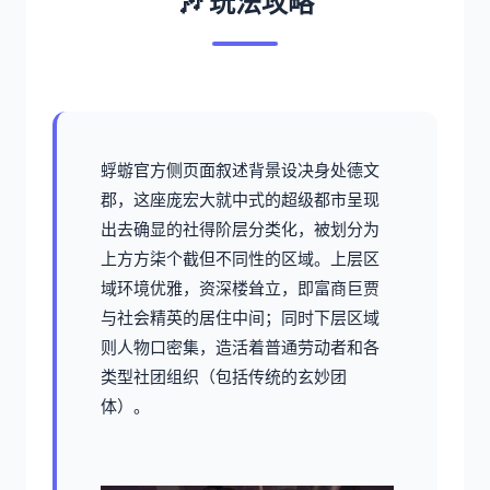
🎶 玩法攻略
蜉蝣官方侧页面叙述背景设决身处德文
郡，这座庞宏大就中式的超级都市呈现
出去确显的社得阶层分类化，被划分为
上方方柒个截但不同性的区域。上层区
域环境优雅，资深楼耸立，即富商巨贾
与社会精英的居住中间；同时下层区域
则人物口密集，造活着普通劳动者和各
类型社团组织（包括传统的玄妙团
体）。