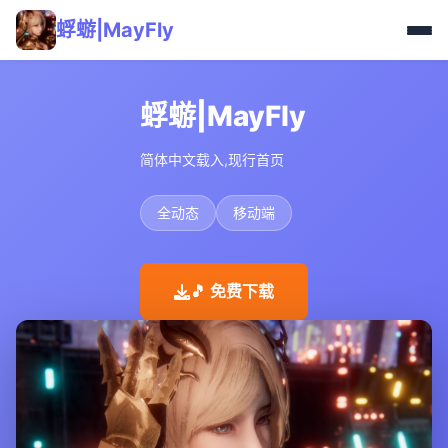
蜉蝣|MayFly
蜉蝣|MayFly
简体中文载入,现行首页
全动态
移动端
🎵 免费下载