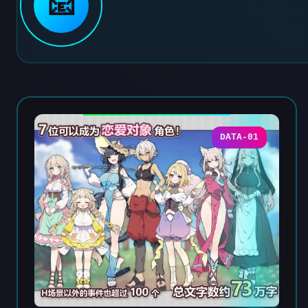
📧
DATA-01