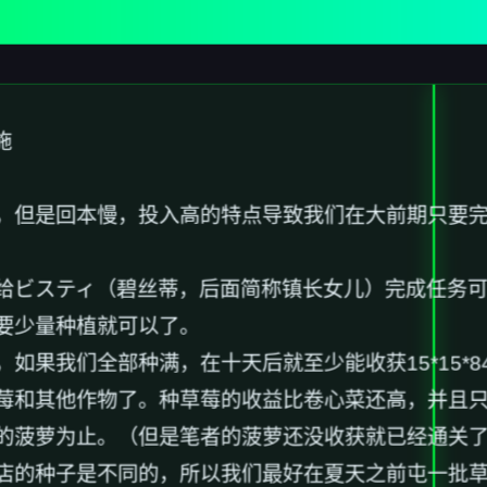
施
，但是回本慢，投入高的特点导致我们在大前期只要
给ビスティ（碧丝蒂，后面简称镇长女儿）完成任务
要少量种植就可以了。
果我们全部种满，在十天后就至少能收获15*15*840
莓和其他作物了。种草莓的收益比卷心菜还高，并且只
的菠萝为止。（但是笔者的菠萝还没收获就已经通关
店的种子是不同的，所以我们最好在夏天之前屯一批草