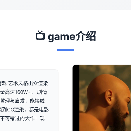
📺 game介绍
游戏 艺术风格出众渲染
高达160W+。 剧情
有哲理与启发，能接触
模到CG渲染，都是电影
是不可错过的大作！现