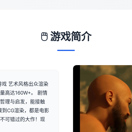
🖱️ 游戏简介
游戏 艺术风格出众渲染
高达160W+。 剧情
有哲理与启发，能接触
模到CG渲染，都是电影
是不可错过的大作！现