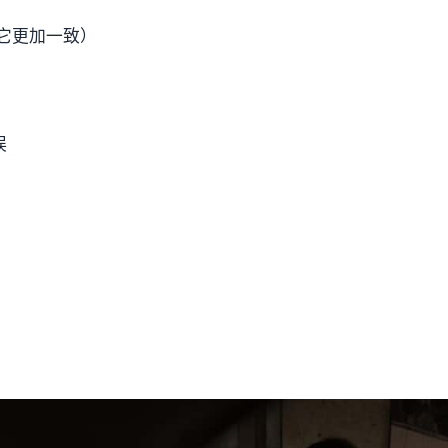
它更加一致）
，
误