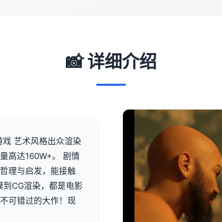
📸 详细介绍
游戏 艺术风格出众渲染
高达160W+。 剧情
有哲理与启发，能接触
模到CG渲染，都是电影
是不可错过的大作！现