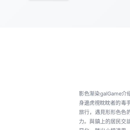
影色渐染galGam
身邊虎視眈眈者的毒
旅行，遇見形形色色
力。與鎮上的居民交