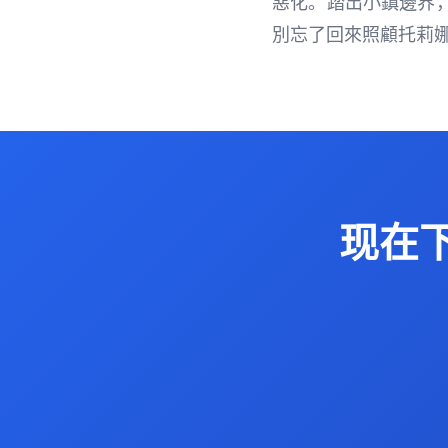
惡化。踏出小鎮邊界
別忘了回來照顧托莉娜
现在