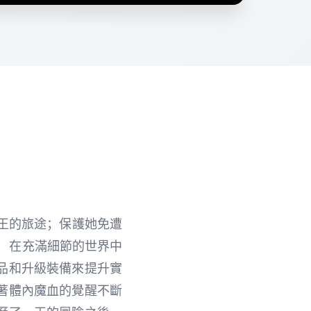
魔王的旅途；保護她免遭
 在充滿細節的世界中
品和升級裝備來提升實
著體內魔血的覺醒不斷