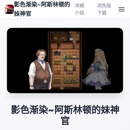
影色渐染~阿斯林顿的
详细
润色版
介绍
下载
妹神官
影色渐染~阿斯林顿的妹神
官