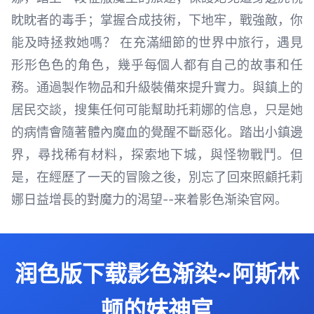
眈眈者的毒手；掌握合成技術，下地牢，戰強敵，你
能及時拯救她嗎？ 在充滿細節的世界中旅行，遇見
形形色色的角色，幾乎每個人都有自己的故事和任
務。通過製作物品和升級裝備來提升實力。與鎮上的
居民交談，搜集任何可能幫助托莉娜的信息，只是她
的病情會隨著體內魔血的覺醒不斷惡化。踏出小鎮邊
界，尋找稀有材料，探索地下城，與怪物戰鬥。但
是，在經歷了一天的冒險之後，別忘了回來照顧托莉
娜日益增長的對魔力的渴望--来着影色渐染官网。
润色版下载影色渐染~阿斯林
顿的妹神官