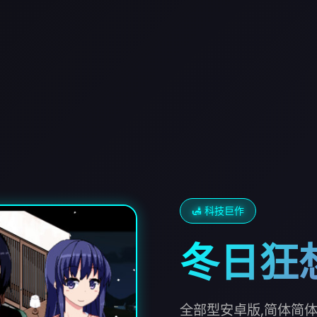
🛃 科技巨作
冬日狂
全部型安卓版,简体简