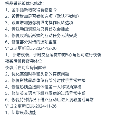
极品采花郎优化修改：
1、金手指新增获得食物指令
2、设置增加是否锁帧选项（默认不锁帧）
3、设置增加摄像机纵向操作反转选项
4、传送动画调整为只有首次会播放
5、修复攻略后彤姨的互动任务无法完成
6、修复部分对诗的选项重复
V1.2.3 更新日志-2024-12-20
1、 新增夜袭，子时交互睡觉中的5心角色可进行夜袭
夜袭后解锁夜袭体位
夜袭后在对应房间醒来
2、优化高潮时手和头部的穿模问题
3、修复彤姨晨袭体位有部分时候手异常抽搐
4、修复彤姨鱼接鳞体位第一人称视角穿模
5、修复英文语言下绯燕发病的过场异常中断
6、修复特殊情况下绯燕互动后进入调教游戏异常
V1.2.2 更新日志-2024-11-26
1、新增晨袭功能