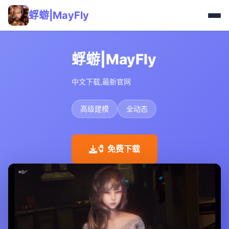
蜉蝣|MayFly
蜉蝣|MayFly
中文下载,最新官网
高级建模
全动态
🧷 免费下载