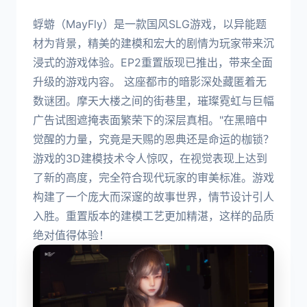
蜉蝣（MayFly）是一款国风SLG游戏，以异能题
材为背景，精美的建模和宏大的剧情为玩家带来沉
浸式的游戏体验。EP2重置版现已推出，带来全面
升级的游戏内容。 这座都市的暗影深处藏匿着无
数谜团。摩天大楼之间的街巷里，璀璨霓虹与巨幅
广告试图遮掩表面繁荣下的深层真相。"在黑暗中
觉醒的力量，究竟是天赐的恩典还是命运的枷锁？
游戏的3D建模技术令人惊叹，在视觉表现上达到
了新的高度，完全符合现代玩家的审美标准。游戏
构建了一个庞大而深邃的故事世界，情节设计引人
入胜。重置版本的建模工艺更加精湛，这样的品质
绝对值得体验！