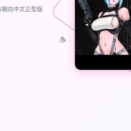
方朝向中文正型版
🎊